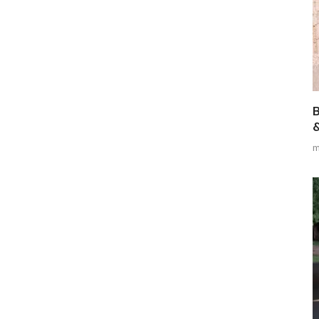
B
&
m