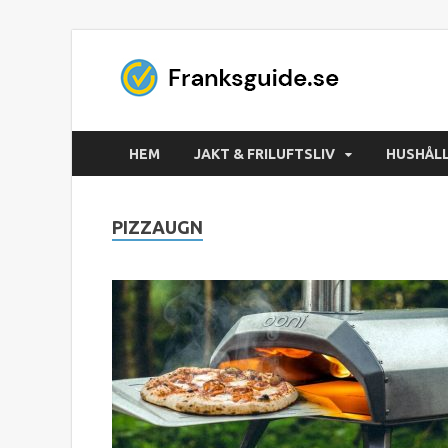
Fran
Spara tid – Jag
HEM
JAKT & FRILUFTSLIV
HUSHÅL
PIZZAUGN