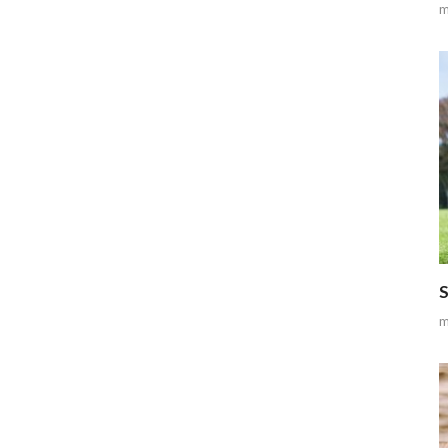
m
S
m