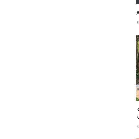
A
a
K
a