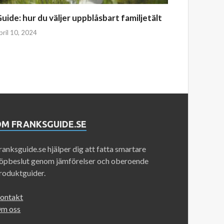
uide: hur du väljer uppblåsbart familjetält
pril 10, 2024
OM FRANKSGUIDE.SE
ranksguide.se hjälper dig att fatta smartare
öpbeslut genom jämförelser och oberoende
roduktguider.
ontakt
m oss