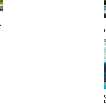
?
n
G
(