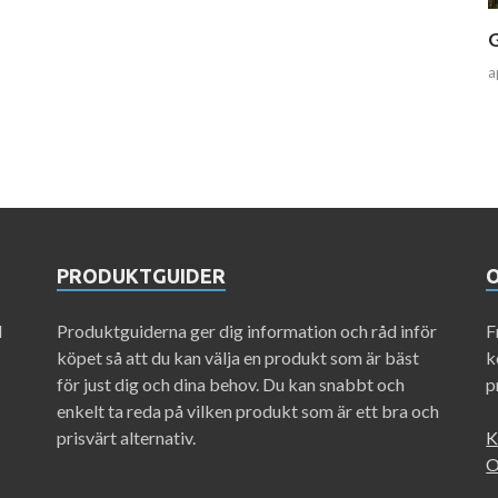
G
a
PRODUKTGUIDER
d
Produktguiderna ger dig information och råd inför
F
köpet så att du kan välja en produkt som är bäst
k
för just dig och dina behov. Du kan snabbt och
p
enkelt ta reda på vilken produkt som är ett bra och
prisvärt alternativ.
K
O