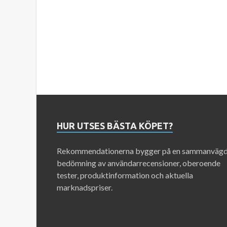
HUR UTSES BÄSTA KÖPET?
Rekommendationerna bygger på en sammanväg
bedömning av användarrecensioner, oberoende
tester, produktinformation och aktuella
marknadspriser.