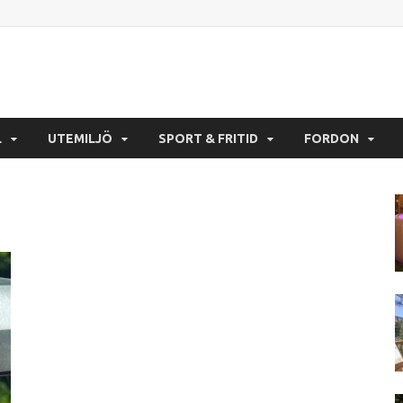
ksguide.se
 hittar de bästa produkterna åt dig!
L
UTEMILJÖ
SPORT & FRITID
FORDON