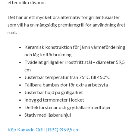
efter olika råvaror.
Det här är ett mycket bra alternativ för grillentusiaster
som vill ha en mångsidig premiumgrill för användning året
runt.
Keramisk konstruktion för jämn värmefördelning
och låg kolförbrukning
Tvådelat grillgaller i rostfritt stål – diameter 59,5
cm
Justerbar temperatur från 75°C till 450°C
Fällbara bambusidor för extra arbetsyta
Justerbar höjd på grillgallret
Inbyggd termometer i locket
Deflektorstenar och grythållare medföljer
Stativ med låsbara hjul
Köp Kamado Grill | BBQ Ø59,5 cm