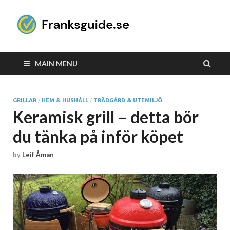
Franksgui
Spara tid – Jag hittar de
bästa produkterna åt dig!
MAIN MENU
GRILLAR
/
HEM & HUSHÅLL
/
TRÄDGÅRD & UTEMILJÖ
Keramisk grill – detta bör
du tänka på inför köpet
by
Leif Åman