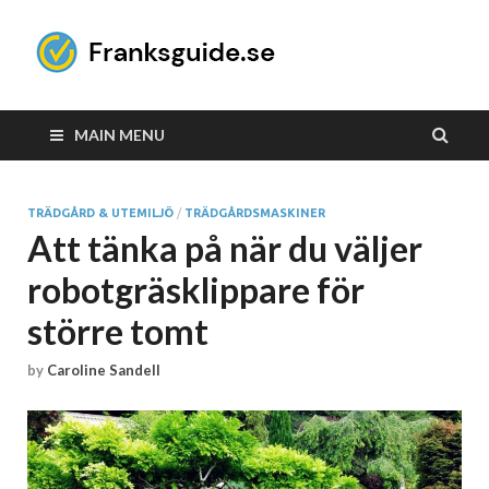
Franksgui
Spara tid – Jag hittar de
bästa produkterna åt dig!
MAIN MENU
TRÄDGÅRD & UTEMILJÖ
/
TRÄDGÅRDSMASKINER
Att tänka på när du väljer
robotgräsklippare för
större tomt
by
Caroline Sandell