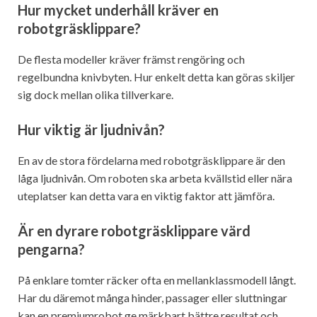
Hur mycket underhåll kräver en
robotgräsklippare?
De flesta modeller kräver främst rengöring och
regelbundna knivbyten. Hur enkelt detta kan göras skiljer
sig dock mellan olika tillverkare.
Hur viktig är ljudnivån?
En av de stora fördelarna med robotgräsklippare är den
låga ljudnivån. Om roboten ska arbeta kvällstid eller nära
uteplatser kan detta vara en viktig faktor att jämföra.
Är en dyrare robotgräsklippare värd
pengarna?
På enklare tomter räcker ofta en mellanklassmodell långt.
Har du däremot många hinder, passager eller sluttningar
kan en premiumrobot ge märkbart bättre resultat och