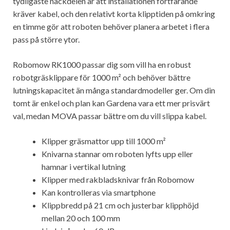
tydligaste nackdelen är att installationen fortfarande
kräver kabel, och den relativt korta klipptiden på omkring
en timme gör att roboten behöver planera arbetet i flera
pass på större ytor.
Robomow RK1000 passar dig som vill ha en robust
robotgräsklippare för 1000 m² och behöver bättre
lutningskapacitet än många standardmodeller ger. Om din
tomt är enkel och plan kan Gardena vara ett mer prisvärt
val, medan MOVA passar bättre om du vill slippa kabel.
Klipper gräsmattor upp till 1000 m²
Knivarna stannar om roboten lyfts upp eller
hamnar i vertikal lutning
Klipper med rakbladsknivar från Robomow
Kan kontrolleras via smartphone
Klippbredd på 21 cm och justerbar klipphöjd
mellan 20 och 100 mm