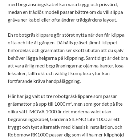
med begränsningskabel kan vara trygg och prisvärd,
medan en trådlös modell passar bättre om du vill slippa
gräva ner kabel eller ofta ändrar trädgårdens layout.
En robotgräsklippare gör störst nytta när den får klippa
ofta och lite åt gången. Då hålls gräset jämnt, klippet
finfördelas och gräsmattan ser skött ut utan att du själv
behöver lägga helgerna på klippning. Samtidigt är det bra
att vara ärlig med begränsningarna: ojämna kanter, lösa
leksaker, fallfrukt och väldigt komplexa ytor kan
fortfarande kräva handpåläggning.
Här har jag valt ut tre robotgräsklippare som passar
gräsmattor på upp till 1000 m², men som gör det på lite
olika sätt. MOVA 1000 är det moderna valet utan
begränsningskabel, Gardena SILENO Life 1000 är ett
tryggt och tyst alternativ med klassisk installation, och
Robomow RK1000 passar dig som vill ha mer klipphöjd