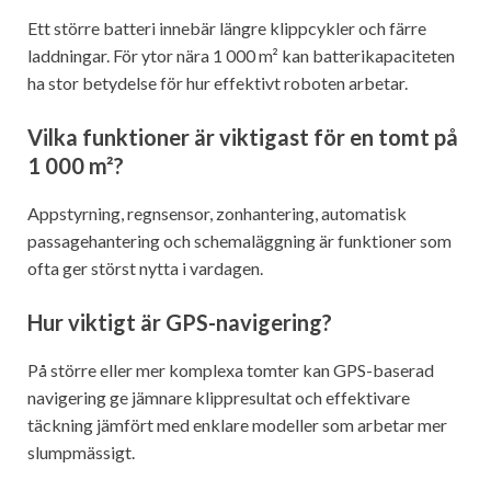
Ett större batteri innebär längre klippcykler och färre
laddningar. För ytor nära 1 000 m² kan batterikapaciteten
ha stor betydelse för hur effektivt roboten arbetar.
Vilka funktioner är viktigast för en tomt på
1 000 m²?
Appstyrning, regnsensor, zonhantering, automatisk
passagehantering och schemaläggning är funktioner som
ofta ger störst nytta i vardagen.
Hur viktigt är GPS-navigering?
På större eller mer komplexa tomter kan GPS-baserad
navigering ge jämnare klippresultat och effektivare
täckning jämfört med enklare modeller som arbetar mer
slumpmässigt.