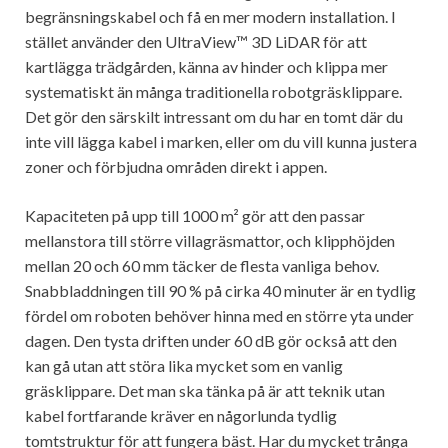
begränsningskabel och få en mer modern installation. I
stället använder den UltraView™ 3D LiDAR för att
kartlägga trädgården, känna av hinder och klippa mer
systematiskt än många traditionella robotgräsklippare.
Det gör den särskilt intressant om du har en tomt där du
inte vill lägga kabel i marken, eller om du vill kunna justera
zoner och förbjudna områden direkt i appen.
Kapaciteten på upp till 1000 m² gör att den passar
mellanstora till större villagräsmattor, och klipphöjden
mellan 20 och 60 mm täcker de flesta vanliga behov.
Snabbladdningen till 90 % på cirka 40 minuter är en tydlig
fördel om roboten behöver hinna med en större yta under
dagen. Den tysta driften under 60 dB gör också att den
kan gå utan att störa lika mycket som en vanlig
gräsklippare. Det man ska tänka på är att teknik utan
kabel fortfarande kräver en någorlunda tydlig
tomtstruktur för att fungera bäst. Har du mycket trånga